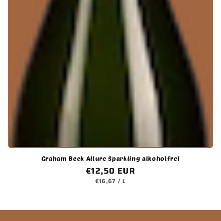
o
r
i
e
:
Graham Beck Allure Sparkling alkoholfrei
Normaler
€12,50 EUR
GRUNDPREIS
PRO
Preis
€16,67
/
L