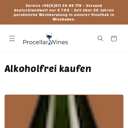
Direkt
Service +49(0)611 30 86 778 - Versand
zum
deutschlandweit nur € 7.90 - Seit über 20 Jahren
Inhalt
persönliche Weinberatung in unserer Vinothek in
Wiesbaden.
Warenkorb
K
Alkoholfrei kaufen
a
t
e
g